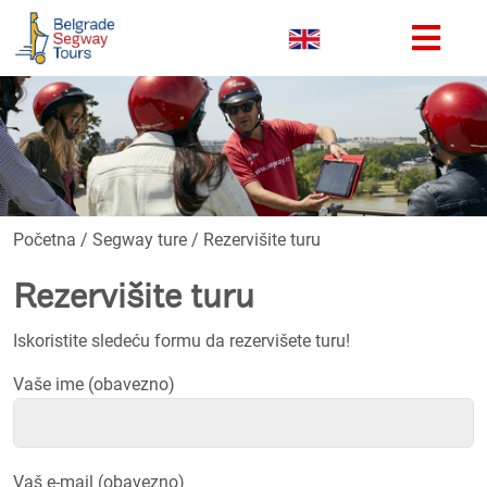
Početna
/
Segway ture
/
Rezervišite turu
Rezervišite turu
Iskoristite sledeću formu da rezervišete turu!
Vaše ime (obavezno)
Vaš e-mail (obavezno)